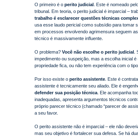
O primeiro é o
perito judicial
. Este é nomeado pelo 
tribunal. Em teoria, o perito judicial é imparcial –
trabalho é esclarecer questões técnicas compl
usa esse laudo pericial como subsídio para tomar s
em processos envolvendo agrimensura seguem as co
técnico é massivamente influente.
O problema?
Você não escolhe o perito judicial
.
impedimento ou suspeição, mas a escolha inicial é 
propriedade fica, ou não tem experiência com o tip
Por isso existe o
perito assistente
. Este é contrat
assistente é tecnicamente seu aliado. Ele é engen
defender sua posição técnica
. Ele acompanha todo
inadequadas, apresenta argumentos técnicos contrap
próprio parecer técnico (chamado “parecer de assis
a seu favor.
O perito assistente não é imparcial – ele não deveria
mas seu objetivo é fortalecer sua defesa. Se há du