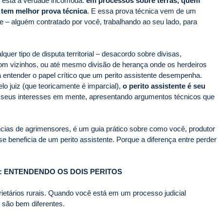
i está a verdade incômoda:
em processos sobre terras, quem
tem melhor prova técnica
. E essa prova técnica vem de um
te – alguém contratado por você, trabalhando ao seu lado, para
.
quer tipo de disputa territorial – desacordo sobre divisas,
com vizinhos, ou até mesmo divisão de herança onde os herdeiros
entender o papel crítico que um perito assistente desempenha.
lo juiz (que teoricamente é imparcial),
o perito assistente é seu
m seus interesses em mente, apresentando argumentos técnicos que
ncias de agrimensores, é um guia prático sobre como você, produtor
 se beneficia de um perito assistente. Porque a diferença entre perder
CA: ENTENDENDO OS DOIS PERITOS
ietários rurais. Quando você está em um processo judicial
e são bem diferentes.