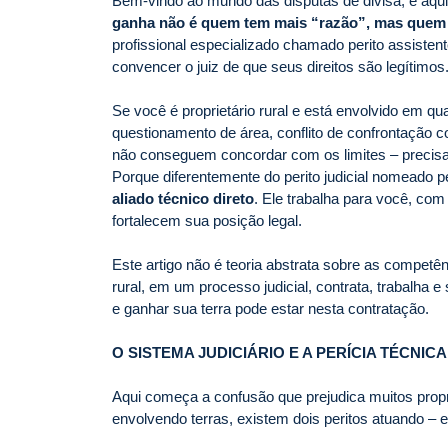
Bem-vindo ao mundo das disputas de divisa, e aqu
ganha não é quem tem mais “razão”, mas quem 
profissional especializado chamado perito assisten
convencer o juiz de que seus direitos são legítimos
Se você é proprietário rural e está envolvido em qual
questionamento de área, conflito de confrontação 
não conseguem concordar com os limites – precisa 
Porque diferentemente do perito judicial nomeado pe
aliado técnico direto
. Ele trabalha para você, co
fortalecem sua posição legal.
Este artigo não é teoria abstrata sobre as competê
rural, em um processo judicial, contrata, trabalha e
e ganhar sua terra pode estar nesta contratação.
O SISTEMA JUDICIÁRIO E A PERÍCIA TÉCNI
Aqui começa a confusão que prejudica muitos propr
envolvendo terras, existem dois peritos atuando – 