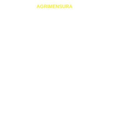
GEOGRAPHIC
AGRIMENSURA
Home
Nossas So
Imóveis Ce