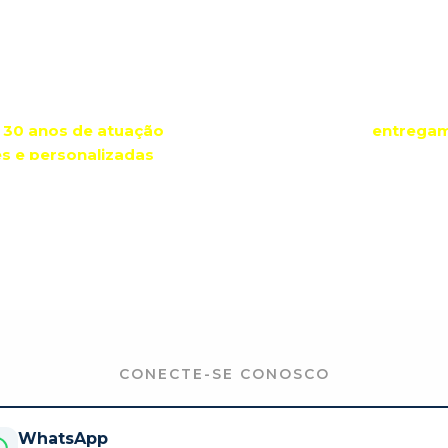
Nosso Blog
e
30 anos de atuação
e presença em 13 estados,
entregam
es e personalizadas
em aerofotogrametria, topografia e re
fundiária para propriedades rurais e projetos urbanos.
Voltar ao Início
CONECTE-SE CONOSCO
WhatsApp