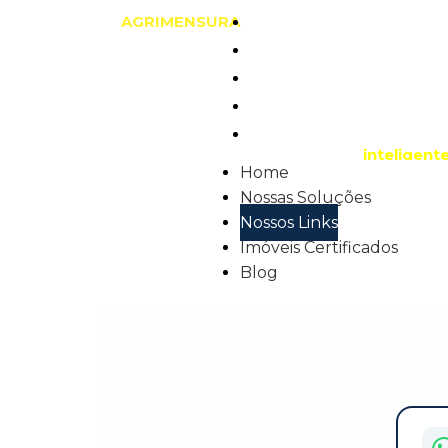
GEOGRAPHIC
AGRIMENSURA
Home
Nossas Soluções
Nossos Links
Imóveis Certificados
Com mais d
Blog
inteligent
Home
Nossas Soluções
Nossos Links
Imóveis Certificados
Blog