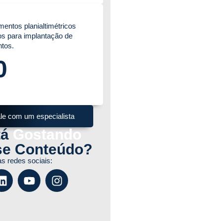
entos planialtimétricos
os para implantação de
tos.
0
le com um especialista
tá
Gostando
e Conteúdo?
s redes sociais: