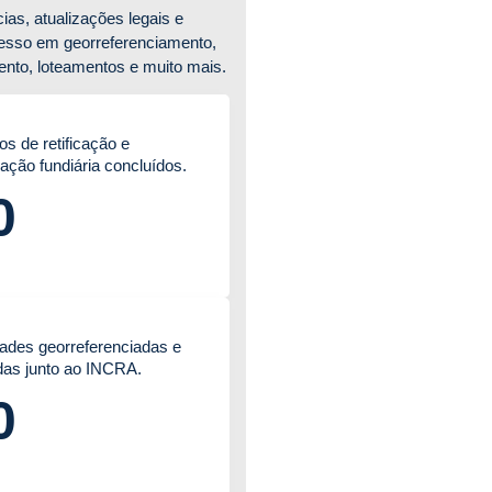
ias, atualizações legais e
esso em georreferenciamento,
nto, loteamentos e muito mais.
s de retificação e
zação fundiária concluídos.
0
ades georreferenciadas e
adas junto ao INCRA.
0