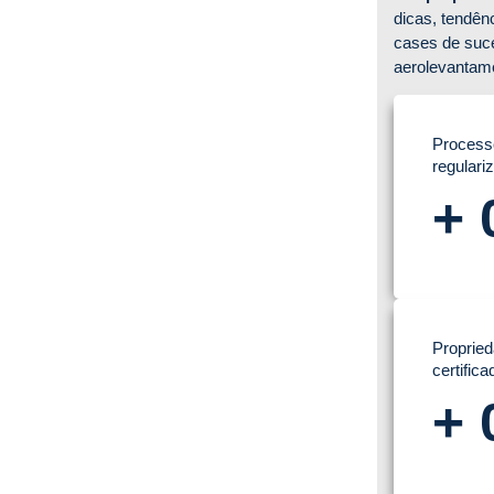
dicas, tendênc
cases de suc
de Rural por Anos e Custar
aerolevantame
Processo
regulari
+
 Economiza Tempo e Dinheiro nos
Propried
o Você Realmente Precisa para
certific
+