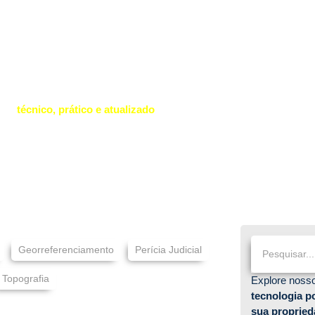
luções
Nossos Links
rtificados
Blog
Nosso Blog
údo
técnico,
prático e atualizado
sobre agrimensura e inovação no
Voltar ao Início
Georreferenciamento
Perícia Judicial
Topografia
Explore noss
tecnologia p
sua propried