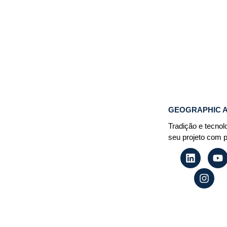
Georreferenciamento Rural 2025: Últimos M
Propriedade
30/09/2025
CONTINUAR A LEITURA...
GEOGRAPHIC 
Tradição e tecnol
seu projeto com p