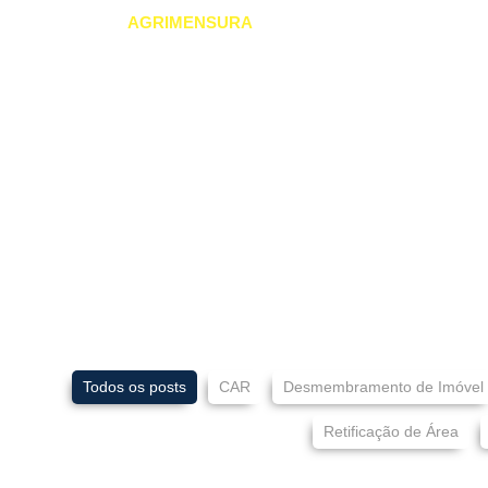
GEOGRAPHIC
AGRIMENSURA
Home
Nossas So
Imóveis Ce
Conte
Todos os posts
CAR
Desmembramento de Imóvel
Retificação de Área