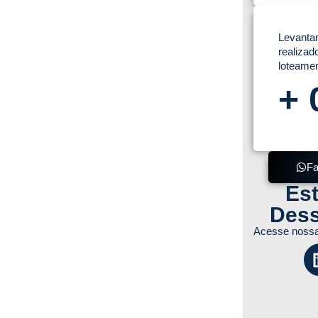
to Assistente para Defender Sua
Levantam
realizad
loteamen
+
ural Pode Perder (e Como Evitar)
Fa
Es
ral
Dess
Acesse nossa
móvel e Facilita Investimentos